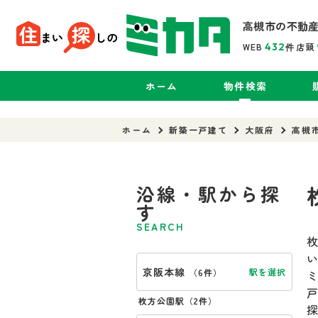
高槻市の不動
WEB
432
店頭
件
ホーム
物件検索
ホーム
新築一戸建て
大阪府
高槻
沿線・駅から探
す
SEARCH
京阪本線
駅を選択
（
6件
）
枚方公園駅（
2件
）