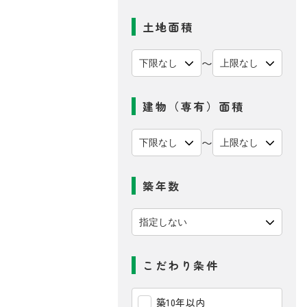
土地面積
〜
建物（専有）面積
〜
築年数
こだわり条件
築10年以内