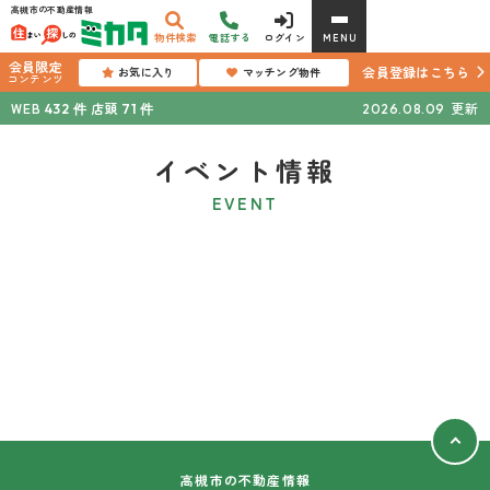
高槻市の不動産情報
物件検索
電話する
ログイン
MENU
会員限定
会員登録はこちら
お気に入り
マッチング物件
コンテンツ
WEB
店頭
更新
432
件
71
件
2026.08.09
イベント情報
EVENT
高槻市の不動産情報