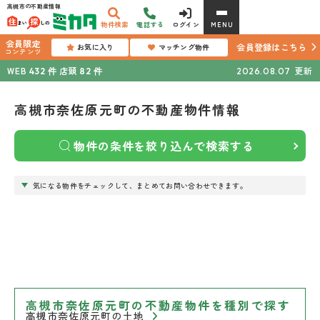
高槻市の不動産情報
物件検索
電話する
ログイン
MENU
会員限定
会員登録はこちら
お気に入り
マッチング物件
コンテンツ
WEB
店頭
更新
432
件
82
件
2026.08.07
高槻市奈佐原元町の不動産物件情報
物件の条件を絞り込んで検索する
気になる物件をチェックして、まとめてお問い合わせできます。
高槻市奈佐原元町の不動産物件を種別で探す
高槻市奈佐原元町の土地