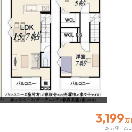
3,199
万
26.97坪
2SL