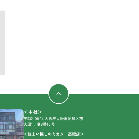
＜本社＞
〒532-0004 大阪府大阪市淀川区西
宮原1丁目8番10号
＜住まい探しのミカタ 高槻店＞