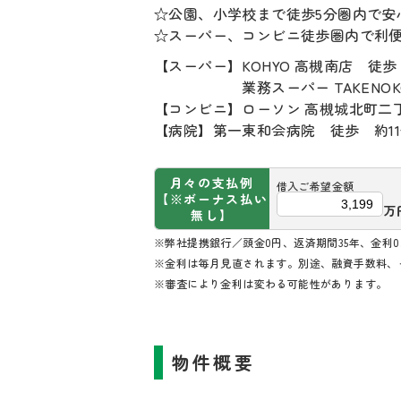
☆公園、小学校まで徒歩5分圏内で安
☆スーパー、コンビニ徒歩圏内で利
【スーパー】KOHYO 高槻南店 徒歩
業務スーパー TAKENOKO 
【コンビニ】ローソン 高槻城北町二丁
【病院】第一東和会病院 徒歩 約1
月々の支払例
借入ご希望金額
【※ボーナス払い
万
無し】
※弊社提携銀行／頭金0円、返済期間35年、金利0.
※金利は毎月見直されます。別途、融資手数料、
※審査により金利は変わる可能性があります。
物件概要