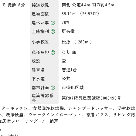
で 徒歩18分
南側 公道4.4m 間口約4.5m
接道状況
89.19㎡ （26.97坪）
建物面積
70%
建ぺい率
所有権
土地権利
松原 （ 289m ）
小学校区
なし 無
私道負担
空
現況
普通1台
駐車場
公共
下水道
市街化区域
都市計画
建築確認番
第R07確認建築近確0000495号
号
ンターキッチン、食器洗浄乾燥機、シャンプードレッサー、浴室乾燥
ン、洗浄便座、ウォークインクローゼット、複層ガラス、リビング階
全居室フローリング / 納戸
む