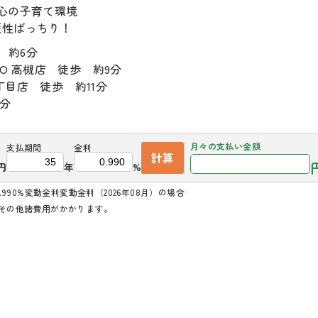
心の子育て環境
便性ばっちり！
 約6分
高槻店 徒歩 約9分
目店 徒歩 約11分
1分
月々の
支払い金額
支払期間
金利
計算
円
年
%
990%変動金利変動金利（2026年08月）の場合
その他諸費用がかかります。