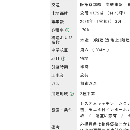
阪急京都線 高槻市駅 ま
交通
公簿 47.79㎡ （14.45坪）
土地面積
2026年 （令和8） 3月
築年数
176%
容積率
構造および
木造 3階建 造 地上3階建
階数
第六 （ 334m ）
中学校区
宅地
地目
即時
引渡時期
公共
上水道
都市ガス
ガス
2種中高
用途地域
システムキッチン、カウ
機、モニタ付インターホ
設備・条件
段 / 浴室に窓有 / 
外構費用は物件価格に含
備考