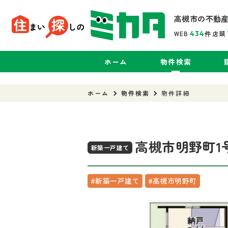
高槻市の不動
WEB
434
店頭
件
ホーム
物件検索
ホーム
物件検索
物件詳細
高槻市明野町1
新築一戸建て
#新築一戸建て
#高槻市明野町