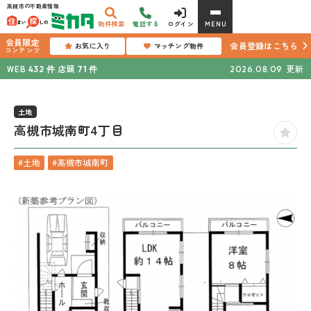
高槻市の不動産情報
物件検索
電話する
ログイン
MENU
会員限定
会員登録はこちら
お気に入り
マッチング物件
コンテンツ
WEB
店頭
更新
432
件
71
件
2026.08.09
土地
高槻市城南町4丁目
#土地
#高槻市城南町