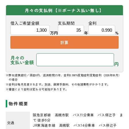
月々の支払例
【※ボーナス払い無し】
借入ご希望金額
支払期間
金利
万円
年
%
計算
月々の
支払い金額
円
※弊社提携銀行／頭金0円、返済期間35年、金利0.990%変動金利変動金利（2026年08月）
の場合
※金利は毎月見直されます。別途、融資手数料、その他諸費用がかかります。
※審査により金利は変わる可能性があります。
物件概要
阪急京都線 高槻市駅 バス11分乗車 バス停辻子 ま
で 徒歩9分
交通
JR東海道本線 高槻駅 バス14分乗車 バス停辻子