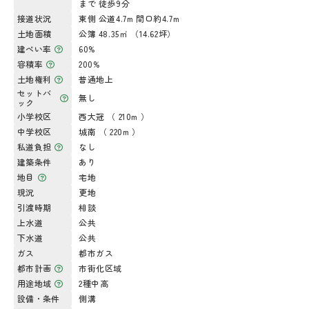
まで 徒歩9分
接道状況
東側 公道4.7m 間口約4.7m
土地面積
公簿 48.35㎡ （14.62坪）
建ぺい率
60%
容積率
200%
土地権利
普通地上
セットバ
無し
ック
小学校区
西大冠 （ 210m ）
中学校区
城南 （ 220m ）
私道負担
なし
建築条件
あり
地目
宅地
現況
更地
引渡時期
相談
上水道
公共
下水道
公共
ガス
都市ガス
都市計画
市街化区域
用途地域
2種中高
設備・条件
側溝