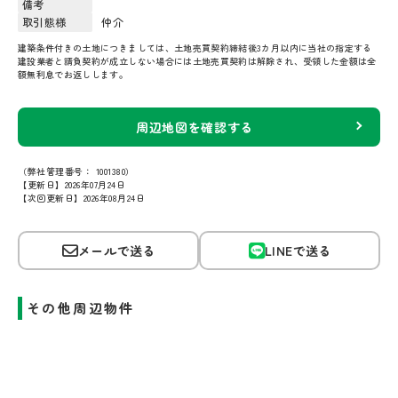
備考
取引態様
仲介
建築条件付きの土地につきましては、土地売買契約締結後3カ月以内に当社の指定する
建設業者と請負契約が成立しない場合には土地売買契約は解除され、受領した金額は全
額無利息でお返しします。
周辺地図を確認する
（弊社管理番号： 1001380）
【更新日】2026年07月24日
【次回更新日】2026年08月24日
メールで送る
LINEで送る
その他周辺物件