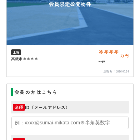
会員限定公開物件
****
土地
万円
高槻市＊＊＊＊
**坪
更新日：
2026.07.24
会員の方はこちら
ID（メールアドレス）
必須