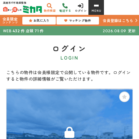
高槻市の不動産情報
物件検索
電話する
ログイン
MENU
会員限定
会員登録はこちら
お気に入り
マッチング物件
コンテンツ
WEB
店頭
更新
432
件
71
件
2026.08.09
ログイン
LOGIN
こちらの物件は会員様限定で公開している物件です。ログイン
すると物件の詳細情報がご覧いただけます。